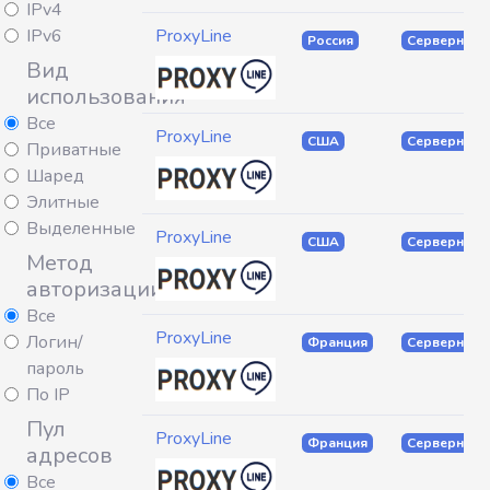
IPv4
IPv6
ProxyLine
Россия
Серверные
Вид
использования
Все
ProxyLine
США
Серверные
Приватные
Шаред
Элитные
Выделенные
ProxyLine
США
Серверные
Метод
авторизации
Все
ProxyLine
Логин/
Франция
Серверные
пароль
По IP
Пул
ProxyLine
Франция
Серверные
адресов
Все