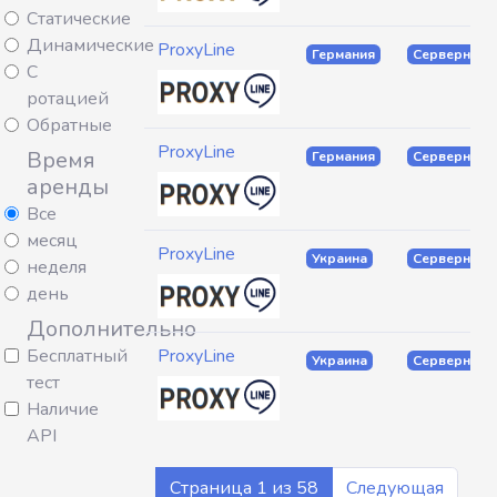
Статические
Динамические
ProxyLine
Германия
Серверные
С
ротацией
Обратные
ProxyLine
Время
Германия
Серверные
аренды
Все
месяц
ProxyLine
Украина
Серверные
неделя
день
Дополнительно
Бесплатный
ProxyLine
Украина
Серверные
тест
Наличие
API
Страница 1 из 58
Следующая