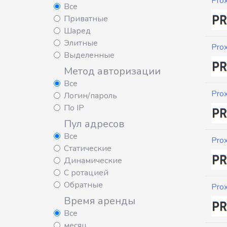
Pro
Все
Приватные
Шаред
Элитные
Pro
Выделенные
Метод авторизации
Все
Pro
Логин/пароль
По IP
Пул адресов
Все
Pro
Статические
Динамические
С ротацией
Обратные
Pro
Время аренды
Все
месяц