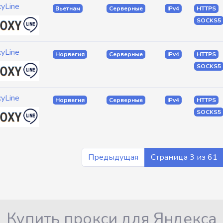
xyLine
Вьетнам
Серверные
IPv4
HTTPS
SOCKS5
xyLine
Норвегия
Серверные
IPv4
HTTPS
SOCKS5
xyLine
Норвегия
Серверные
IPv4
HTTPS
SOCKS5
Предыдущая
Страница 3 из 61
Купить прокси для Яндекса