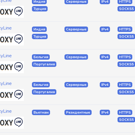
xyLine
Индия
Серверные
IPv4
HTTPS
Турция
SOCKS5
xyLine
Индия
Серверные
IPv4
HTTPS
Турция
SOCKS5
xyLine
Бельгия
Серверные
IPv4
HTTPS
Португалия
SOCKS5
xyLine
Бельгия
Серверные
IPv4
HTTPS
Португалия
SOCKS5
xyLine
Вьетнам
Резидентные
IPv4
HTTPS
SOCKS5