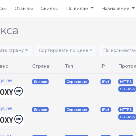
ифы
Отзывы
Скидки
По видам
Назначение
кса
ать страну
Сортировать по цене
По количеств
вис
Страна
Тип
IP
Прото
xyLine
Япония
Серверные
IPv4
HTTPS
SOCKS5
xyLine
Япония
Серверные
IPv4
HTTPS
SOCKS5